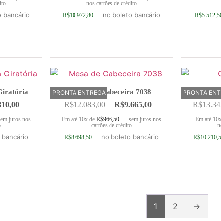
ito
nos cartões de crédito
o bancário
no boleto bancário
R$
10.972,80
R$
5.512,5
rrinho
Adicionar ao carrinho
Adic
Giratória
Mesa de Cabeceira 7038
C
PRONTA ENTREGA
PRONTA EN
810,00
R$
12.083,00
R$
9.665,00
R$
13.34
sem juros nos
Em até 10x de
R$
966,50
sem juros nos
Em até 10
o
cartões de crédito
n
 bancário
no boleto bancário
R$
8.698,50
R$
10.210,
rrinho
Adicionar ao carrinho
Adic
1
2
→