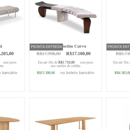
mã
Banco Inhotim Curvo
Cadeira
PRONTA ENTREGA
PRONTA EN
.205,00
R$
17.998,00
R$
17.100,00
R$
5.73
sem juros
Em até 10x de
R$
1.710,00
sem juros
Em até 10x
ito
nos cartões de crédito
o bancário
no boleto bancário
R$
15.390,00
R$
4.383,0
rrinho
Adicionar ao carrinho
Adic