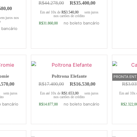
R$
44.278,00
R$
35.400,00
580,00
Em até 10x de
R$
3.540,00
sem juros
nos cartões de crédito
sem juros nos
o
no boleto bancário
R$
31.860,00
 bancário
rrinho
Adicionar ao carrinho
romie
Poltrona Elefante
Ca
PRONTA EN
.570,00
R$
17.400,00
R$
16.530,00
R$
3.03
sem juros
Em até 10x de
R$
1.653,00
sem juros
Em até 10x
ito
nos cartões de crédito
o bancário
no boleto bancário
R$
14.877,00
R$
2.322,0
rrinho
Adicionar ao carrinho
Adic