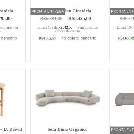
ratória
Poltrona Elan Giratória
Cadeira G
PRONTA ENTREGA
PRONTA EN
795,00
R$
6.381,00
R$
5.425,00
R$
6.11
sem juros nos
Em até 10x de
R$
542,50
sem juros nos
Em até 10x
o
cartões de crédito
 bancário
no boleto bancário
R$
4.882,50
R$
4.680,0
rrinho
Adicionar ao carrinho
Adic
– D. Deivid
Sofá Duna Orgânico
Sofá 
PRONTA EN