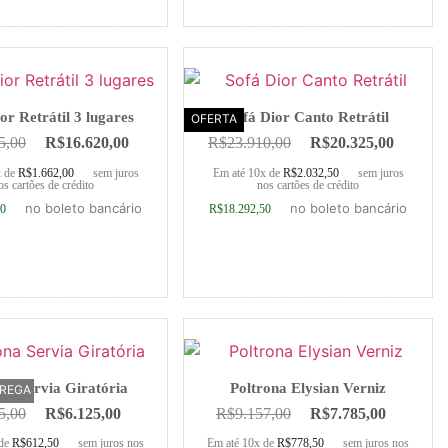
ionar ao carrinho
Adicionar ao carrinho
or Retrátil 3 lugares
Sofá Dior Canto Retrátil
OFERTA
5,00
R$
16.620,00
R$
23.910,00
R$
20.325,00
x de
R$
1.662,00
sem juros
Em até 10x de
R$
2.032,50
sem juros
os cartões de crédito
nos cartões de crédito
no boleto bancário
no boleto bancário
00
R$
18.292,50
ionar ao carrinho
Adicionar ao carrinho
na Servia Giratória
Poltrona Elysian Verniz
TREGA
5,00
R$
6.125,00
R$
9.157,00
R$
7.785,00
 de
R$
612,50
sem juros nos
Em até 10x de
R$
778,50
sem juros nos