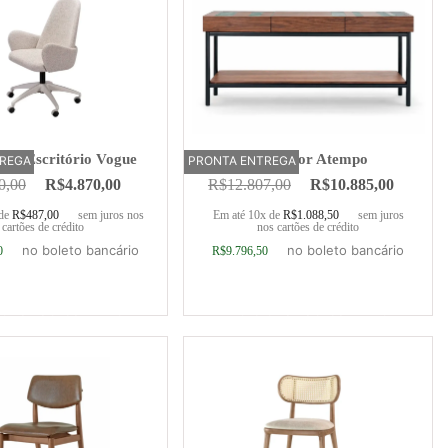
 de Escritório Vogue
Aparador Atempo
TREGA
PRONTA ENTREGA
0,00
R$
4.870,00
R$
12.807,00
R$
10.885,00
 de
R$
487,00
sem juros nos
Em até 10x de
R$
1.088,50
sem juros
cartões de crédito
nos cartões de crédito
no boleto bancário
no boleto bancário
0
R$
9.796,50
ionar ao carrinho
Adicionar ao carrinho