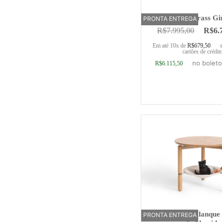
Poltrona Brass Gi
PRONTA ENTREGA
R$
7.995,00
R$
6.
Em até 10x de
R$
679,50
cartões de crédit
no boleto
R$
6.115,50
Adicionar ao ca
Mesa lateral Palanque 
PRONTA ENTREGA