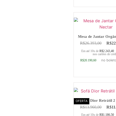
Adicionar ao ca
Mesa de Jantar Orgân
R$
26.393,00
R$
22
Em até 10x de
R$
2.243,40
nos cartões de créd
no bolet
R$
20.190,60
Adicionar ao ca
Sofá Dior Retrátil 
OFERTA
R$
13.960,00
R$
11
Em até 10x de
R$
1.186,50