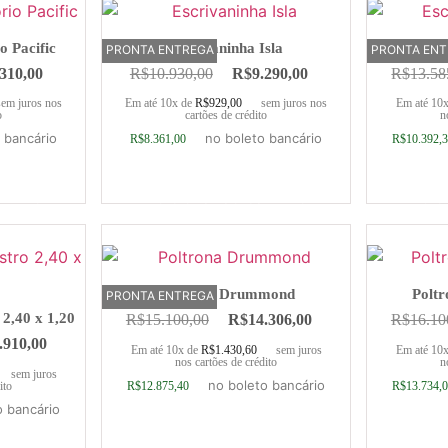
o Pacific
Escrivaninha Isla
Esc
PRONTA ENTREGA
PRONTA EN
.310,00
R$
10.930,00
R$
9.290,00
R$
13.58
sem juros nos
Em até 10x de
R$
929,00
sem juros nos
Em até 10
o
cartões de crédito
n
 bancário
no boleto bancário
R$
8.361,00
R$
10.392,
rrinho
Adicionar ao carrinho
Adic
Poltrona Drummond
Poltr
PRONTA ENTREGA
2,40 x 1,20
R$
15.100,00
R$
14.306,00
R$
16.10
.910,00
Em até 10x de
R$
1.430,60
sem juros
Em até 10
nos cartões de crédito
n
sem juros
no boleto bancário
R$
12.875,40
R$
13.734,
ito
o bancário