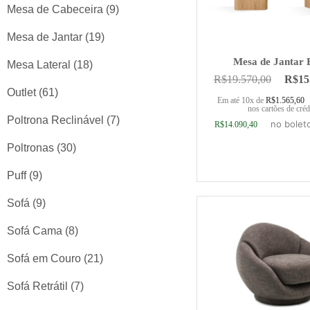
Mesa de Cabeceira
(9)
Mesa de Jantar
(19)
Mesa de Jantar B
Mesa Lateral
(18)
R$
19.570,00
R$
15
Outlet
(61)
Em até 10x de
R$
1.565,60
nos cartões de créd
Poltrona Reclinável
(7)
no bolet
R$
14.090,40
Poltronas
(30)
Puff
(9)
Adicionar ao ca
Sofá
(9)
Sofá Cama
(8)
Sofá em Couro
(21)
Sofá Retrátil
(7)