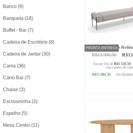
Banco
(9)
Banqueta
(18)
Buffet - Bar
(7)
Cadeira de Escritório
(8)
Banco Roli
PRONTA ENTREGA
Cadeira de Jantar
(30)
R$
13.900,00
R$
13
Em até 10x de
R$
1.320,50
Cama
(36)
nos cartões de créd
no bolet
R$
11.884,50
Carro Bar
(7)
Chaise
(3)
Adicionar ao ca
Escrivaninha
(3)
Espelho
(5)
Mesa Centro
(11)