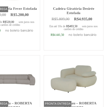
iratória Fever Estofada
Cadeira Giratória Desirée
TREGA
Estofada
9,00
R$
5.200,00
R$
5.809,00
R$
4.935,00
 de
R$
520,00
sem juros nos
cartões de crédito
Em até 10x de
R$
493,50
sem juros nos
cartões de crédito
no boleto bancário
0
no boleto bancário
R$
4.441,50
ionar ao carrinho
Adicionar ao carrinho
Chapada – ROBERTA
Poltrona Cacau – ROBERTA
TREGA
PRONTA ENTREGA