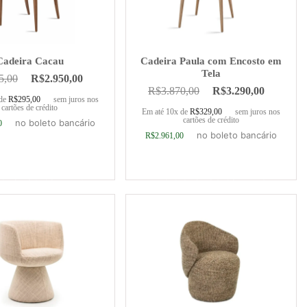
Cadeira Cacau
Cadeira Paula com Encosto em
Tela
5,00
R$
2.950,00
R$
3.870,00
R$
3.290,00
 de
R$
295,00
sem juros nos
cartões de crédito
Em até 10x de
R$
329,00
sem juros nos
cartões de crédito
no boleto bancário
0
no boleto bancário
R$
2.961,00
ionar ao carrinho
Adicionar ao carrinho