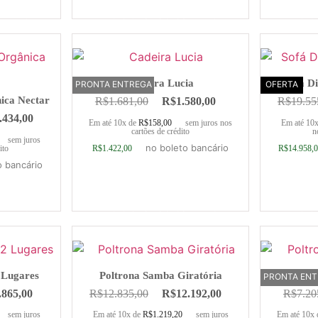
rrinho
Adicionar ao carrinho
Adic
Cadeira Lucia
Sofá Di
PRONTA ENTREGA
OFERTA
ica Nectar
R$
1.681,00
R$
1.580,00
R$
19.55
.434,00
Em até 10x de
R$
158,00
sem juros nos
Em até 10
cartões de crédito
n
sem juros
no boleto bancário
R$
1.422,00
R$
14.958,
ito
o bancário
rrinho
Adicionar ao carrinho
Adic
2 Lugares
Poltrona Samba Giratória
Poltro
PRONTA EN
.865,00
R$
12.835,00
R$
12.192,00
R$
7.20
sem juros
Em até 10x de
R$
1.219,20
sem juros
Em até 10x