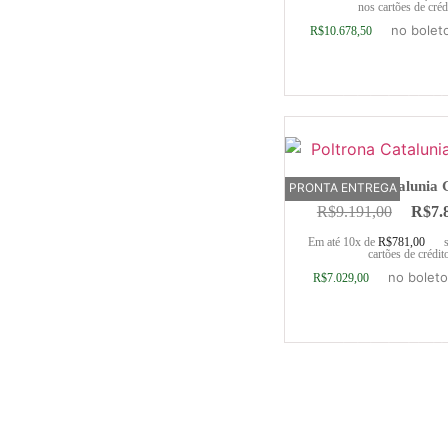
nos cartões de créd
no bolet
R$
10.678,50
Adicionar ao ca
Poltrona Catalunia 
PRONTA ENTREGA
R$
9.191,00
R$
7.
Em até 10x de
R$
781,00
cartões de crédit
no boleto
R$
7.029,00
Adicionar ao ca