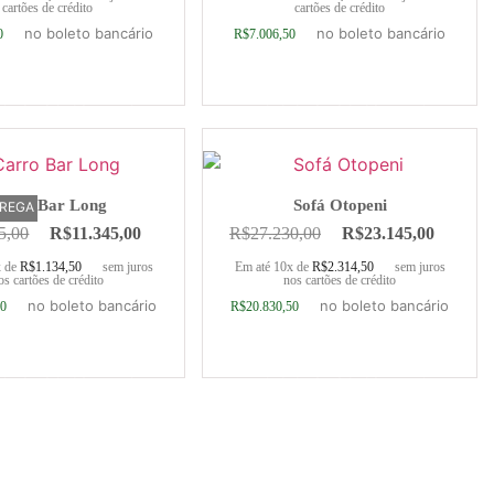
cartões de crédito
cartões de crédito
no boleto bancário
no boleto bancário
0
R$
7.006,50
ionar ao carrinho
Adicionar ao carrinho
arro Bar Long
Sofá Otopeni
TREGA
5,00
R$
11.345,00
R$
27.230,00
R$
23.145,00
x de
R$
1.134,50
sem juros
Em até 10x de
R$
2.314,50
sem juros
os cartões de crédito
nos cartões de crédito
no boleto bancário
no boleto bancário
50
R$
20.830,50
ionar ao carrinho
Adicionar ao carrinho