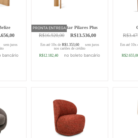
elize
Mesa de Jantar Pilares Plus
PRONTA ENTREGA
.656,00
R$
16.920,00
R$
13.536,00
R$
3.47
sem juros
Em até 10x de
R$
1.353,60
sem juros
Em até 10x
ito
nos cartões de crédito
o bancário
no boleto bancário
R$
12.182,40
R$
2.655,0
rrinho
Adicionar ao carrinho
Adic