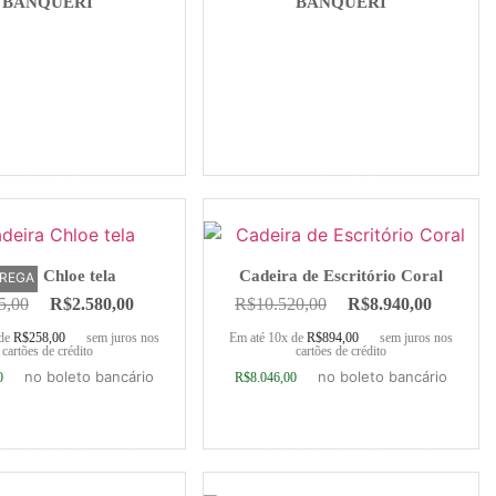
BANQUERI
BANQUERI
Ler mais
Ler mais
deira Chloe tela
Cadeira de Escritório Coral
TREGA
5,00
R$
2.580,00
R$
10.520,00
R$
8.940,00
 de
R$
258,00
sem juros nos
Em até 10x de
R$
894,00
sem juros nos
cartões de crédito
cartões de crédito
no boleto bancário
no boleto bancário
0
R$
8.046,00
ionar ao carrinho
Adicionar ao carrinho