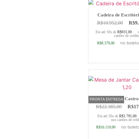
Cadeira de Escritóri
R$
10.952,00
R$
9
Em até 10x de
R$
931,00
cartões de crédit
no boleto
R$
8.379,00
Adicionar ao ca
Mesa de Jantar Castro 
PRONTA ENTREGA
R$
22.385,00
R$
17
Em até 10x de
R$
1.791,00
nos cartões de créd
no bolet
R$
16.119,00