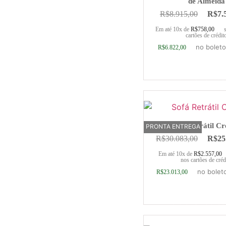
de Almeida
R$
8.915,00
R$
7.
Em até 10x de
R$
758,00
cartões de crédit
no boleto
R$
6.822,00
Adicionar ao ca
Sofá Retrátil C
PRONTA ENTREGA
R$
30.083,00
R$
25
Em até 10x de
R$
2.557,00
nos cartões de créd
no bolet
R$
23.013,00
Adicionar ao ca