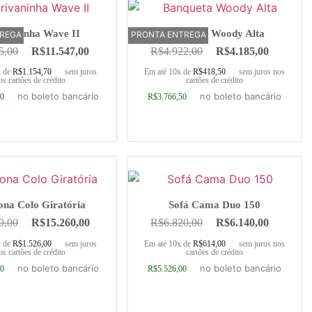
rivaninha Wave II
Banqueta Woody Alta
TREGA
PRONTA ENTREGA
5,00
R$
11.547,00
R$
4.922,00
R$
4.185,00
x de
R$
1.154,70
sem juros
Em até 10x de
R$
418,50
sem juros nos
os cartões de crédito
cartões de crédito
no boleto bancário
no boleto bancário
30
R$
3.766,50
ionar ao carrinho
Adicionar ao carrinho
ona Colo Giratória
Sofá Cama Duo 150
0,00
R$
15.260,00
R$
6.820,00
R$
6.140,00
x de
R$
1.526,00
sem juros
Em até 10x de
R$
614,00
sem juros nos
os cartões de crédito
cartões de crédito
no boleto bancário
no boleto bancário
00
R$
5.526,00