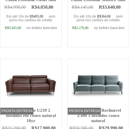
R$
4.990,00
R$
4.050,00
R$
4.145,00
R$
3.640,00
Em até 10x de
R$
405,00
sem
Em até 10x de
R$
364,00
sem
juros nos cartões de crédito
juros nos cartões de crédito
no boleto bancário
no boleto bancário
R$
3.645,00
R$
3.276,00
Adicionar ao carrinho
Adicionar ao carrinho
Sofá Elétrico U239 2
Sofá Elétrico Reclinável
PRONTA ENTREGA
OFERTA
PRONTA ENTREGA
OFERTA
módulos em couro natural
Z300 3 módulos couro
10yr
natural
R$
33.260,00
R$
17.900,00
R$
50.586,00
R$
29.990,00