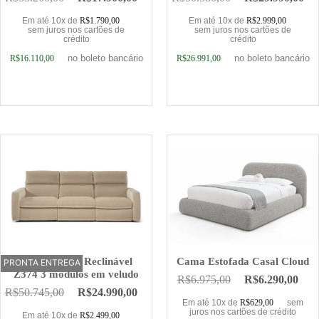
Em até 10x de
R$
1.790,00
Em até 10x de
R$
2.999,00
sem juros nos cartões de
sem juros nos cartões de
crédito
crédito
no boleto bancário
no boleto bancário
R$
16.110,00
R$
26.991,00
Adicionar ao carrinho
Adicionar ao carrinho
Sofá Elétrico Reclinável
Cama Estofada Casal Cloud
PRONTA ENTREGA
OFERTA
Z374 3 módulos em veludo
R$
6.975,00
R$
6.290,00
R$
50.745,00
R$
24.990,00
Em até 10x de
R$
629,00
sem
juros nos cartões de crédito
Em até 10x de
R$
2.499,00