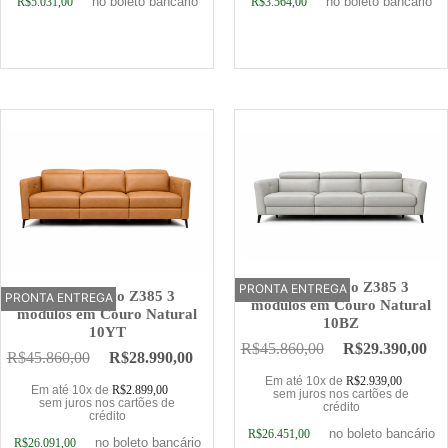
no boleto bancário
no boleto bancário
R$
5.031,00
R$
3.564,00
Adicionar ao carrinho
Adicionar ao carrinho
Sofá Elétrico Z385 3
PRONTA ENTREGA
OFERTA
Sofá Elétrico Z385 3
PRONTA ENTREGA
OFERTA
módulos em Couro Natural
módulos em Couro Natural
10BZ
10YT
R$
45.860,00
R$
29.390,00
R$
45.860,00
R$
28.990,00
Em até 10x de
R$
2.939,00
Em até 10x de
R$
2.899,00
sem juros nos cartões de
sem juros nos cartões de
crédito
crédito
no boleto bancário
R$
26.451,00
no boleto bancário
R$
26.091,00