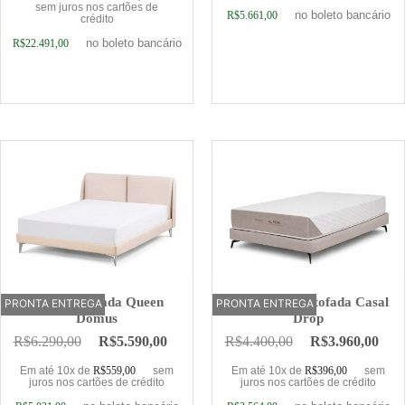
sem juros nos cartões de
no boleto bancário
R$
5.661,00
crédito
no boleto bancário
R$
22.491,00
Adicionar ao carrinho
Adicionar ao carrinho
Cama Estofada Queen
Base Cama Estofada Casal
PRONTA ENTREGA
OFERTA
PRONTA ENTREGA
Domus
Drop
R$
6.290,00
R$
5.590,00
R$
4.400,00
R$
3.960,00
Em até 10x de
R$
559,00
sem
Em até 10x de
R$
396,00
sem
juros nos cartões de crédito
juros nos cartões de crédito