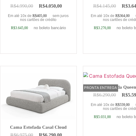
R$
4.990,00
R$
4.050,00
R$
4.145,00
R$
3.6
Em até 10x de
R$
405,00
sem juros
Em até 10x de
R$
364,00
nos cartões de crédito
nos cartões de créd
no boleto bancário
no boleto 
R$
3.645,00
R$
3.276,00
Adicionar ao carrinho
Adicionar ao car
Cama Estofada Quee
PRONTA ENTREGA
OFERTA
R$
6.290,00
R$
5.5
Em até 10x de
R$
559,00
nos cartões de créd
no boleto 
R$
5.031,00
Cama Estofada Casal Cloud
R$
6.975,00
R$
6.290,00