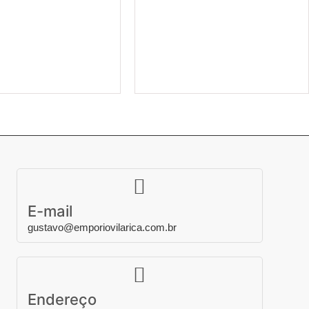
ionar ao carrinho
Adicionar ao carrinho
E-mail
gustavo@emporiovilarica.com.br
Endereço