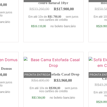
couro natural 10yr
mód
40,00
R$
33.260,00
R$
17.900,00
R$
50.5
sem juros
ito
Em até 10x de
R$
1.790,00
sem juros
Em até 1
nos cartões de crédito
no
bancário
no boleto bancário
R$
16.110,00
R$
26.99
rinho
Adicionar ao carrinho
Adic
n Domus
Base Cama Estofada Casal Drop
Sofá Elé
90,00
PRONTA ENTREGA
PRONTA EN
OFERTA
Co
R$
4.400,00
R$
3.960,00
sem juros
R$
43.2
ito
Em até 10x de
R$
396,00
sem juros
nos cartões de crédito
bancário
Em até 1
no
no boleto bancário
R$
3.564,00
R$
26.09