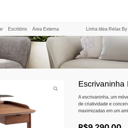
ar
Escritório
Área Externa
Linha Idea Relax By
Escrivaninha 
A escrivaninha, um móvel
de criatividade e concen
maximizadas em um ambie
R$
9.290,00