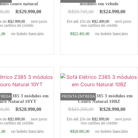
ulos couro natural
módulos em veludo
86,00
R$
29.990,00
R$
50.745,00
R$
24.990,00
0x de
R$
2.999,00
sem juros
Em até 10x de
R$
2.499,00
sem juros
s cartões de crédito
nos cartões de crédito
no boleto bancário
no boleto bancário
1,00
R$
22.491,00
ionar ao carrinho
Adicionar ao carrinho
trico Z385 3 módulos em
Sofá Elétrico Z385 3 módulos em
TREGA
PRONTA ENTREGA
OFERTA
uro Natural 10YT
Couro Natural 10BZ
60,00
R$
28.990,00
R$
43.260,00
R$
28.990,00
0x de
R$
2.899,00
sem juros
Em até 10x de
R$
2.899,00
sem juros
s cartões de crédito
nos cartões de crédito
no boleto bancário
no boleto bancário
1,00
R$
26.091,00