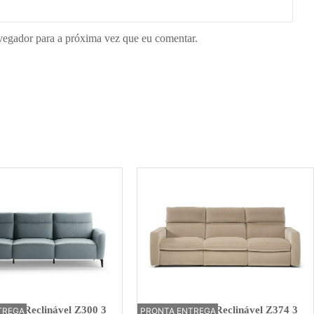
vegador para a próxima vez que eu comentar.
trico Reclinável Z300 3
Sofá Elétrico Reclinável Z374 3
TREGA
PRONTA ENTREGA
OFERTA