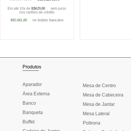
Em até 10x de
R$
629,00
sem juros
nos cartões de crédito
no boleto bancário
R$
5.661,00
Adicionar ao carrinho
Adicionar ao car
Produtos
Aparador
Mesa de Centro
Área Externa
Mesa de Cabeceira
Banco
Mesa de Jantar
Banqueta
Mesa Lateral
Buffet
Poltrona