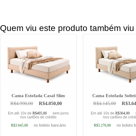
Quem viu este produto também viu
Cama Estofada Casal Slim
Cama Estofada Soltei
R$
4.990,00
R$
4.050,00
R$
4.145,00
R$
3.6
Em até 10x de
R$
405,00
sem juros
Em até 10x de
R$
364,00
nos cartões de crédito
nos cartões de créd
no boleto bancário
no boleto 
R$
3.645,00
R$
3.276,00