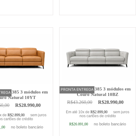
ionar ao carrinho
Adicionar ao carrinho
Sofá Elétrico Z385 3 módulos em
PRONTA ENTREGA
OFERTA
trico Z385 3 módulos em
TREGA
Couro Natural 10BZ
uro Natural 10YT
R$
43.260,00
R$
28.990,00
60,00
R$
28.990,00
Em até 10x de
R$
2.899,00
sem juros
0x de
R$
2.899,00
sem juros
nos cartões de crédito
s cartões de crédito
no boleto bancário
R$
26.091,00
no boleto bancário
1,00