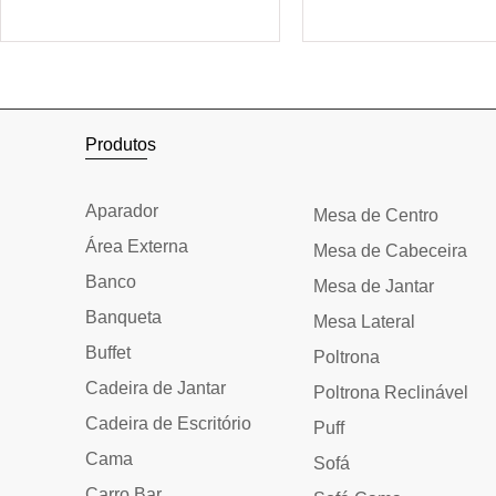
Adicionar ao carrinho
Adicionar ao car
Produtos
Aparador
Mesa de Centro
Área Externa
Mesa de Cabeceira
Banco
Mesa de Jantar
Banqueta
Mesa Lateral
Buffet
Poltrona
Cadeira de Jantar
Poltrona Reclinável
Cadeira de Escritório
Puff
Cama
Sofá
Carro Bar