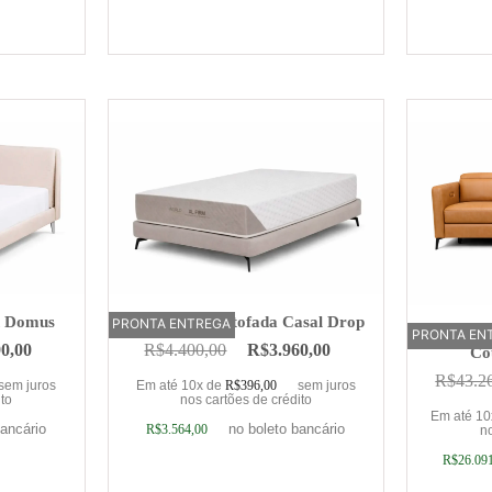
rinho
Adicionar ao carrinho
Adic
n Domus
Base Cama Estofada Casal Drop
PRONTA ENTREGA
Sofá Elé
PRONTA EN
OFERTA
90,00
R$
4.400,00
R$
3.960,00
Co
R$
43.2
sem juros
Em até 10x de
R$
396,00
sem juros
ito
nos cartões de crédito
Em até 1
bancário
no boleto bancário
R$
3.564,00
no
R$
26.09