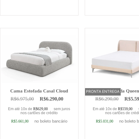
Adicionar ao carrinho
Adicionar ao car
Cama Estofada Casal Cloud
Cama Estofada Quee
PRONTA ENTREGA
OFERTA
R$
6.975,00
R$
6.290,00
R$
6.290,00
R$
5.5
Em até 10x de
R$
629,00
sem juros
Em até 10x de
R$
559,00
nos cartões de crédito
nos cartões de créd
no boleto bancário
no boleto 
R$
5.661,00
R$
5.031,00