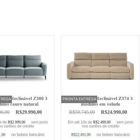
trico Reclinável Z300 3
Sofá Elétrico Reclinável Z374 3
TREGA
PRONTA ENTREGA
OFERTA
ulos couro natural
módulos em veludo
86,00
R$
29.990,00
R$
50.745,00
R$
24.990,00
0x de
R$
2.999,00
sem juros
Em até 10x de
R$
2.499,00
sem juros
s cartões de crédito
nos cartões de crédito
no boleto bancário
no boleto bancário
1,00
R$
22.491,00