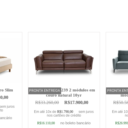
ro Slim
Sofá Elétrico U239 2 módulos em
Sofá Elé
PRONTA ENTREGA
OFERTA
PRONTA EN
OFERTA
couro natural 10yr
mód
40,00
R$
33.260,00
R$
17.900,00
R$
50.5
sem juros
ito
Em até 10x de
R$
1.790,00
sem juros
Em até 1
nos cartões de crédito
no
bancário
no boleto bancário
R$
16.110,00
R$
26.99