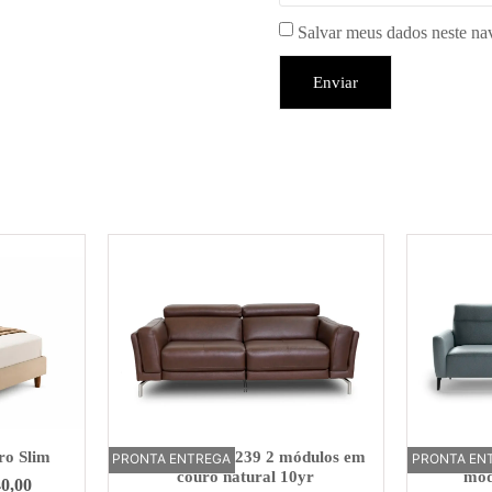
Salvar meus dados neste na
ro Slim
Sofá Elétrico U239 2 módulos em
Sofá Elé
PRONTA ENTREGA
OFERTA
PRONTA EN
OFERTA
couro natural 10yr
mód
40,00