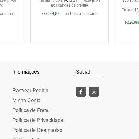
sem juros
Em até 10x de
R$
396,00
sem juros
ito
nos cartões de crédito
Em até 1
bancário
no boleto bancário
R$
3.564,00
no
R$
26.09
rinho
Adicionar ao carrinho
Adic
Informações
Social
Rastrear Pedido
Minha Conta
Política de Frete
Política de Privacidade
Política de Reembolso