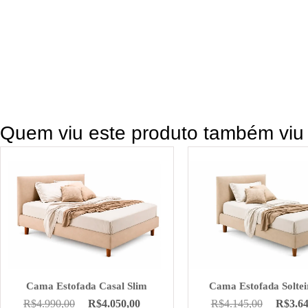
Quem viu este produto também viu
Cama Estofada Casal Slim
Cama Estofada Soltei
R$
4.990,00
R$
4.050,00
R$
4.145,00
R$
3.6