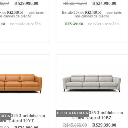
86,00
R$
29.990,00
R$
50.745,00
R$
24.990,00
0x de
R$
2.999,00
sem juros
Em até 10x de
R$
2.499,00
sem juros
s cartões de crédito
nos cartões de crédito
no boleto bancário
no boleto bancário
1,00
R$
22.491,00
ionar ao carrinho
Adicionar ao carrinho
Sofá Elétrico Z385 3 módulos em
PRONTA ENTREGA
OFERTA
trico Z385 3 módulos em
TREGA
Couro Natural 10BZ
uro Natural 10YT
R$
45.860,00
R$
29.390,00
60,00
R$
28.990,00