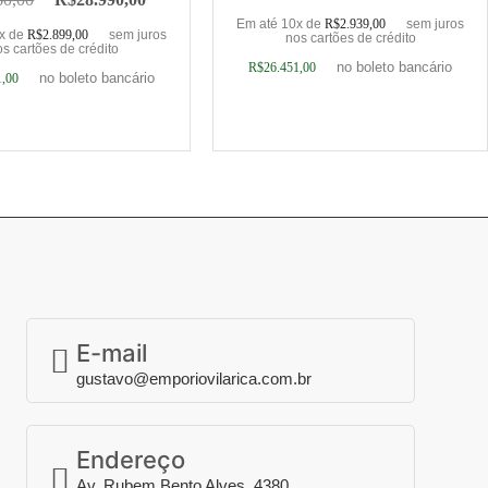
Em até 10x de
R$
2.939,00
sem juros
0x de
R$
2.899,00
sem juros
nos cartões de crédito
s cartões de crédito
no boleto bancário
R$
26.451,00
no boleto bancário
1,00
ionar ao carrinho
Adicionar ao carrinho
E-mail
gustavo@emporiovilarica.com.br
Endereço
Av. Rubem Bento Alves, 4380