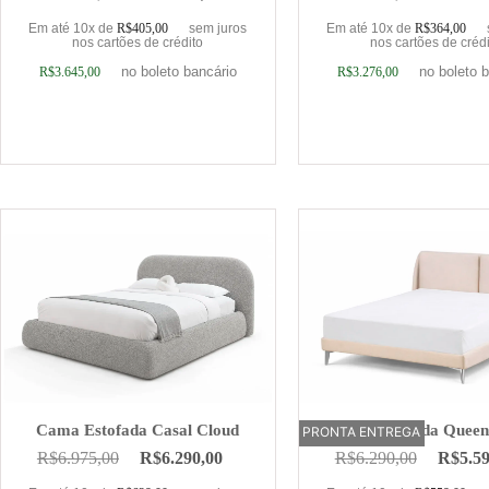
Em até 10x de
R$
405,00
sem juros
Em até 10x de
R$
364,00
nos cartões de crédito
nos cartões de créd
no boleto bancário
no boleto 
R$
3.645,00
R$
3.276,00
Adicionar ao carrinho
Adicionar ao car
Cama Estofada Casal Cloud
Cama Estofada Quee
PRONTA ENTREGA
OFERTA
R$
6.975,00
R$
6.290,00
R$
6.290,00
R$
5.5