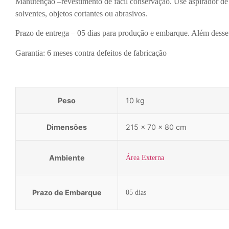
Manutenção –revestimento de fácil conservação. Use aspirador de
solventes, objetos cortantes ou abrasivos.
Prazo de entrega – 05 dias para produção e embarque. Além desse 
Garantia: 6 meses contra defeitos de fabricação
Peso
10 kg
Dimensões
215 × 70 × 80 cm
Ambiente
Área Externa
Prazo de Embarque
05 dias