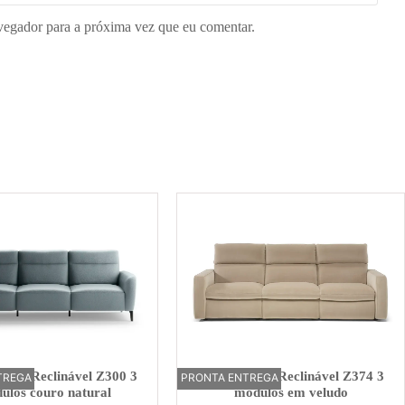
vegador para a próxima vez que eu comentar.
trico Reclinável Z300 3
Sofá Elétrico Reclinável Z374 3
TREGA
PRONTA ENTREGA
OFERTA
ulos couro natural
módulos em veludo