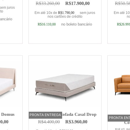
R$
33.260,00
R$
17.900,00
R$
50.5
sem juros
ito
Em até 10x de
R$
1.790,00
sem juros
Em até 1
nos cartões de crédito
no
bancário
no boleto bancário
R$
16.110,00
R$
26.99
rinho
Adicionar ao carrinho
Adic
n Domus
Base Cama Estofada Casal Drop
PRONTA ENTREGA
Sofá Elé
PRONTA EN
OFERTA
90,00
R$
4.400,00
R$
3.960,00
Co
R$
45.8