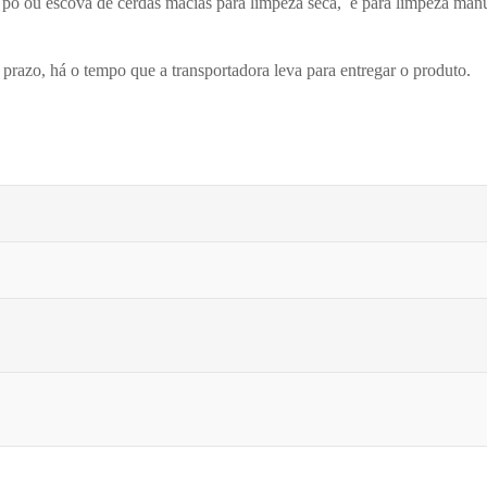
 pó ou escova de cerdas macias para limpeza seca, e para limpeza man
prazo, há o tempo que a transportadora leva para entregar o produto.