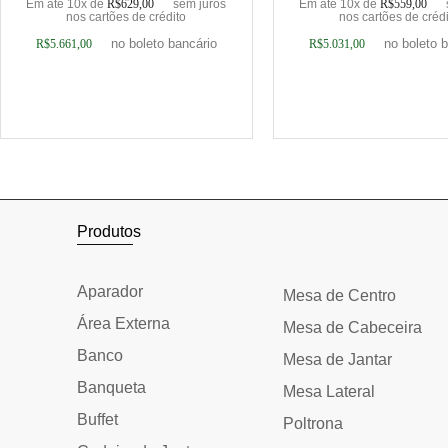
Em até 10x de
R$
629,00
sem juros
Em até 10x de
R$
559,00
nos cartões de crédito
nos cartões de créd
no boleto bancário
no boleto 
R$
5.661,00
R$
5.031,00
Adicionar ao carrinho
Adicionar ao car
Produtos
Aparador
Mesa de Centro
Área Externa
Mesa de Cabeceira
Banco
Mesa de Jantar
Banqueta
Mesa Lateral
Buffet
Poltrona