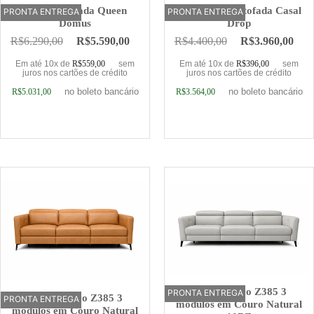
Cama Estofada Queen
Base Cama Estofada Casal
PRONTA ENTREGA
OFERTA
PRONTA ENTREGA
Domus
Drop
R$
6.290,00
R$
5.590,00
R$
4.400,00
R$
3.960,00
Em até 10x de
R$
559,00
sem
Em até 10x de
R$
396,00
sem
juros nos cartões de crédito
juros nos cartões de crédito
no boleto bancário
no boleto bancário
R$
5.031,00
R$
3.564,00
Adicionar ao carrinho
Adicionar ao carrinho
Sofá Elétrico Z385 3
PRONTA ENTREGA
OFERTA
Sofá Elétrico Z385 3
PRONTA ENTREGA
OFERTA
módulos em Couro Natural
módulos em Couro Natural