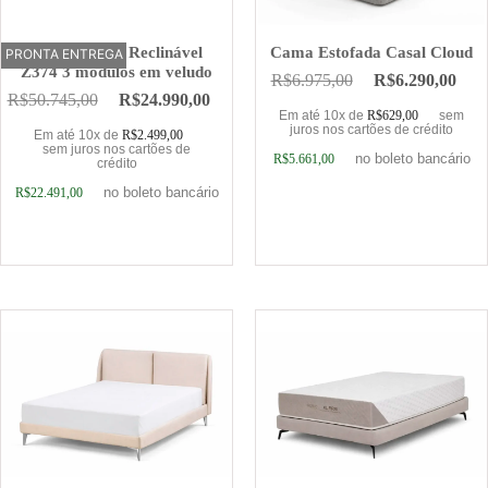
Sofá Elétrico Reclinável
Cama Estofada Casal Cloud
PRONTA ENTREGA
OFERTA
Z374 3 módulos em veludo
R$
6.975,00
R$
6.290,00
R$
50.745,00
R$
24.990,00
Em até 10x de
R$
629,00
sem
juros nos cartões de crédito
Em até 10x de
R$
2.499,00
sem juros nos cartões de
no boleto bancário
R$
5.661,00
crédito
no boleto bancário
R$
22.491,00
Adicionar ao carrinho
Adicionar ao carrinho