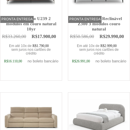
Sofá Elétrico U239 2
Sofá Elétrico Reclinável
PRONTA ENTREGA
OFERTA
PRONTA ENTREGA
OFERTA
módulos em couro natural
Z300 3 módulos couro
10yr
natural
R$
33.260,00
R$
17.900,00
R$
50.586,00
R$
29.990,00
Em até 10x de
R$
1.790,00
Em até 10x de
R$
2.999,00
sem juros nos cartões de
sem juros nos cartões de
crédito
crédito
no boleto bancário
no boleto bancário
R$
16.110,00
R$
26.991,00
Adicionar ao carrinho
Adicionar ao carrinho