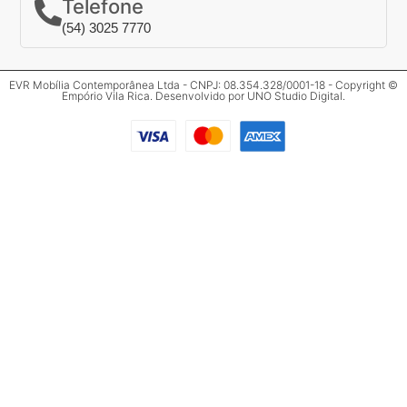
Telefone
(54) 3025 7770
EVR Mobília Contemporânea Ltda - CNPJ: 08.354.328/0001-18 - Copyright ©
Empório Vila Rica. Desenvolvido por
UNO Studio Digital
.
Clos
Mais informações
Preencha o formulário abaixo para mais
informações.