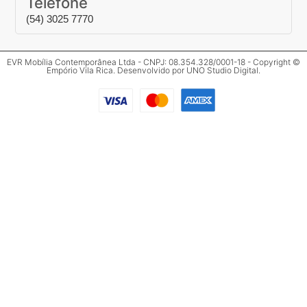
Telefone
(54) 3025 7770
EVR Mobília Contemporânea Ltda - CNPJ: 08.354.328/0001-18 - Copyright ©
Empório Vila Rica. Desenvolvido por
UNO Studio Digital
.
Clos
Mais informações
Preencha o formulário abaixo para mais
informações.