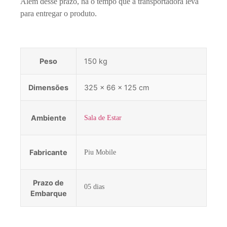
Além desse prazo, há o tempo que a transportadora leva
para entregar o produto.
Peso
150 kg
Dimensões
325 × 66 × 125 cm
Ambiente
Sala de Estar
Fabricante
Piu Mobile
Prazo de
05 dias
Embarque