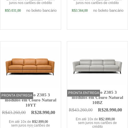
juros nos cartões de crédito
juros nos cartões de crédito
no boleto bancário
no boleto bancário
R$
5.031,00
R$
3.564,00
Adicionar ao carrinho
Adicionar ao carrinho
Sofá Elétrico Z385 3
PRONTA ENTREGA
OFERTA
Sofá Elétrico Z385 3
PRONTA ENTREGA
OFERTA
módulos em Couro Natural
módulos em Couro Natural
10BZ
10YT
R$
43.260,00
R$
28.990,00
R$
43.260,00
R$
28.990,00
Em até 10x de
R$
2.899,00
Em até 10x de
R$
2.899,00
sem juros nos cartões de
sem juros nos cartões de
crédito