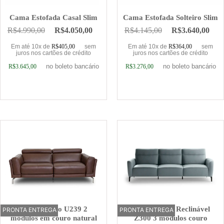
Cama Estofada Casal Slim
Cama Estofada Solteiro Slim
R$
4.990,00
R$
4.050,00
R$
4.145,00
R$
3.640,00
Em até 10x de
R$
405,00
sem
Em até 10x de
R$
364,00
sem
juros nos cartões de crédito
juros nos cartões de crédito
no boleto bancário
no boleto bancário
R$
3.645,00
R$
3.276,00
Adicionar ao carrinho
Adicionar ao carrinho
Sofá Elétrico U239 2
Sofá Elétrico Reclinável
PRONTA ENTREGA
OFERTA
PRONTA ENTREGA
OFERTA
módulos em couro natural
Z300 3 módulos couro