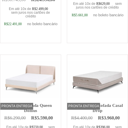
Em até 10x de
R$
629,00
sem
juros nos cartões de crédito
Em até 10x de
R$
2.499,00
sem juros nos cartões de
no boleto bancário
R$
5.661,00
crédito
no boleto bancário
R$
22.491,00
Adicionar ao carrinho
Adicionar ao carrinho
Cama Estofada Queen
Base Cama Estofada Casal
PRONTA ENTREGA
OFERTA
PRONTA ENTREGA
Domus
Drop
R$
6.290,00
R$
5.590,00
R$
4.400,00
R$
3.960,00
Em até 10x de
R$
559,00
sem
Em até 10x de
R$
396,00
sem