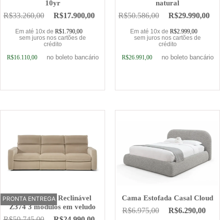
10yr
natural
R$
33.260,00
R$
17.900,00
R$
50.586,00
R$
29.990,00
Em até 10x de
R$
1.790,00
Em até 10x de
R$
2.999,00
sem juros nos cartões de
sem juros nos cartões de
crédito
crédito
no boleto bancário
no boleto bancário
R$
16.110,00
R$
26.991,00
Adicionar ao carrinho
Adicionar ao carrinho
Sofá Elétrico Reclinável
Cama Estofada Casal Cloud
PRONTA ENTREGA
OFERTA
Z374 3 módulos em veludo
R$
6.975,00
R$
6.290,00
R$
50.745,00
R$
24.990,00