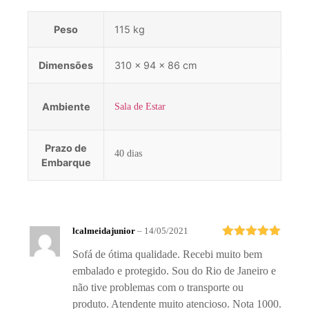
Peso
115 kg
Dimensões
310 × 94 × 86 cm
Ambiente
Sala de Estar
Prazo de
40 dias
Embarque
lcalmeidajunior
–
14/05/2021
Avaliação
5
Sofá de ótima qualidade. Recebi muito bem
de 5
embalado e protegido. Sou do Rio de Janeiro e
não tive problemas com o transporte ou
produto. Atendente muito atencioso. Nota 1000.