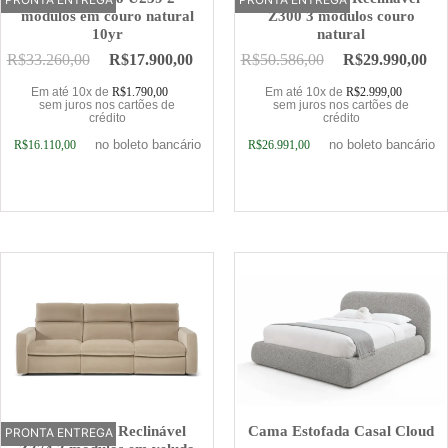
módulos em couro natural
Z300 3 módulos couro
10yr
natural
R$
33.260,00
R$
17.900,00
R$
50.586,00
R$
29.990,00
Em até 10x de
R$
1.790,00
Em até 10x de
R$
2.999,00
sem juros nos cartões de
sem juros nos cartões de
crédito
crédito
no boleto bancário
no boleto bancário
R$
16.110,00
R$
26.991,00
Adicionar ao carrinho
Adicionar ao carrinho
Sofá Elétrico Reclinável
Cama Estofada Casal Cloud
PRONTA ENTREGA
OFERTA