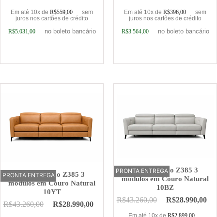
Em até 10x de
R$
559,00
sem
Em até 10x de
R$
396,00
sem
juros nos cartões de crédito
juros nos cartões de crédito
no boleto bancário
no boleto bancário
R$
5.031,00
R$
3.564,00
Adicionar ao carrinho
Adicionar ao carrinho
Sofá Elétrico Z385 3
PRONTA ENTREGA
OFERTA
Sofá Elétrico Z385 3
PRONTA ENTREGA
OFERTA
módulos em Couro Natural
módulos em Couro Natural
10BZ
10YT
R$
43.260,00
R$
28.990,00
R$
43.260,00
R$
28.990,00
Em até 10x de
R$
2.899,00