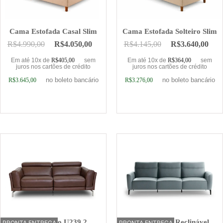
Cama Estofada Casal Slim
Cama Estofada Solteiro Slim
R$
4.990,00
R$
4.050,00
R$
4.145,00
R$
3.640,00
Em até 10x de
R$
405,00
sem
Em até 10x de
R$
364,00
sem
juros nos cartões de crédito
juros nos cartões de crédito
no boleto bancário
no boleto bancário
R$
3.645,00
R$
3.276,00
Adicionar ao carrinho
Adicionar ao carrinho
Sofá Elétrico U239 2
Sofá Elétrico Reclinável
PRONTA ENTREGA
OFERTA
PRONTA ENTREGA
OFERTA