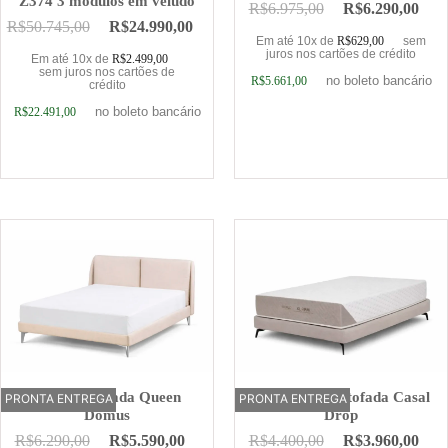
Z374 3 módulos em veludo
R$
6.975,00
R$
6.290,00
R$
50.745,00
R$
24.990,00
Em até 10x de
R$
629,00
sem
juros nos cartões de crédito
Em até 10x de
R$
2.499,00
sem juros nos cartões de
no boleto bancário
R$
5.661,00
crédito
no boleto bancário
R$
22.491,00
Adicionar ao carrinho
Adicionar ao carrinho
Cama Estofada Queen
Base Cama Estofada Casal
PRONTA ENTREGA
OFERTA
PRONTA ENTREGA
Domus
Drop
R$
6.290,00
R$
5.590,00
R$
4.400,00
R$
3.960,00