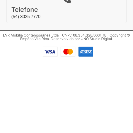
Telefone
(54) 3025 7770
EVR Mobília Contemporânea Ltda - CNPJ: 08.354.328/0001-18 - Copyright ©
Empório Vila Rica. Desenvolvido por
UNO Studio Digital
.
Clos
Mais informações
Preencha o formulário abaixo para mais
informações.