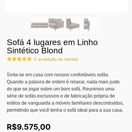
Sofá 4 lugares em Linho
Sintético Blond
(
1
avaliação de cliente)
Avaliado
1
como
5.00
Sinta-se em casa com nossos confortáveis sofás.
de 5, com
baseado
Quando a palavra de ordem é relaxar, nada mais justo
em
avaliação
do que se jogar sobre um bom sofá. Reunimos uma
de cliente
série de sofás exclusivos e de fabricação própria de
estilos de vanguarda a móveis familiares descontraídos,
permitindo que você tenha o sofá ideal para a sua casa.
R$
9.575,00