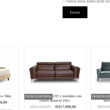
Salvar meus dados neste na
ro Slim
Sofá Elétrico U239 2 módulos em
Sofá Elé
PRONTA ENTREGA
OFERTA
PRONTA EN
OFERTA
couro natural 10yr
mód
40,00
R$
33.260,00
R$
17.900,00
R$
50.5