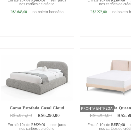
Em até 10x de
R$
405,00
sem juros
Em até 10x de
R$
364,00
nos cartões de crédito
nos cartões de créd
no boleto bancário
no boleto 
R$
3.645,00
R$
3.276,00
Adicionar ao carrinho
Adicionar ao car
Cama Estofada Casal Cloud
Cama Estofada Quee
PRONTA ENTREGA
OFERTA
R$
6.975,00
R$
6.290,00
R$
6.290,00
R$
5.5
Em até 10x de
R$
629,00
sem juros
Em até 10x de
R$
559,00
nos cartões de crédito
nos cartões de créd