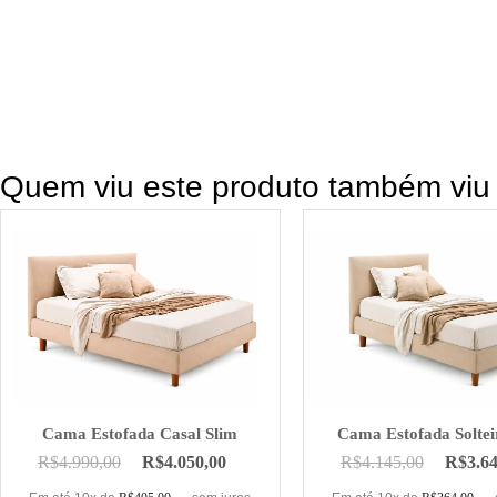
Quem viu este produto também viu
Cama Estofada Casal Slim
Cama Estofada Soltei
R$
4.990,00
R$
4.050,00
R$
4.145,00
R$
3.6