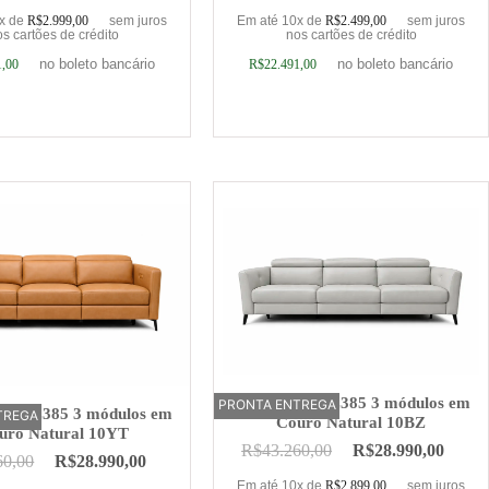
0x de
R$
2.999,00
sem juros
Em até 10x de
R$
2.499,00
sem juros
s cartões de crédito
nos cartões de crédito
no boleto bancário
no boleto bancário
1,00
R$
22.491,00
ionar ao carrinho
Adicionar ao carrinho
Sofá Elétrico Z385 3 módulos em
PRONTA ENTREGA
OFERTA
trico Z385 3 módulos em
TREGA
Couro Natural 10BZ
uro Natural 10YT
R$
43.260,00
R$
28.990,00
60,00
R$
28.990,00
Em até 10x de
R$
2.899,00
sem juros