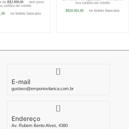
0x de
R$
2.899,00
sem juros
nos cartões de crédito
s cartões de crédito
no boleto bancário
R$
26.091,00
no boleto bancário
1,00
ionar ao carrinho
Adicionar ao carrinho
E-mail
gustavo@emporiovilarica.com.br
Endereço
Av. Rubem Bento Alves, 4380