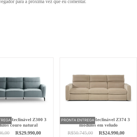
vegador para a próxima vez que eu comentar.
trico Reclinável Z300 3
Sofá Elétrico Reclinável Z374 3
TREGA
PRONTA ENTREGA
OFERTA
ulos couro natural
módulos em veludo
86,00
R$
29.990,00
R$
50.745,00
R$
24.990,00