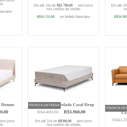
sem juros
ito
Em até 10x de
R$
1.790,00
sem juros
Em até 1
nos cartões de crédito
no
bancário
no boleto bancário
R$
16.110,00
R$
26.99
rinho
Adicionar ao carrinho
Adic
n Domus
Base Cama Estofada Casal Drop
PRONTA ENTREGA
Sofá Elé
PRONTA EN
OFERTA
90,00
R$
4.400,00
R$
3.960,00
Co
R$
43.2
sem juros
Em até 10x de
R$
396,00
sem juros
ito
nos cartões de crédito