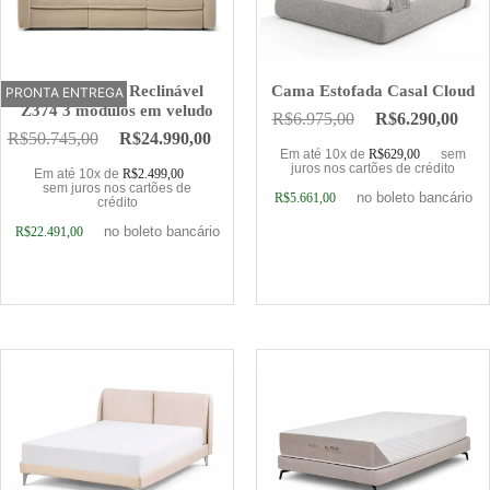
Sofá Elétrico Reclinável
Cama Estofada Casal Cloud
PRONTA ENTREGA
OFERTA
Z374 3 módulos em veludo
R$
6.975,00
R$
6.290,00
R$
50.745,00
R$
24.990,00
Em até 10x de
R$
629,00
sem
juros nos cartões de crédito
Em até 10x de
R$
2.499,00
sem juros nos cartões de
no boleto bancário
R$
5.661,00
crédito
no boleto bancário
R$
22.491,00
Adicionar ao carrinho
Adicionar ao carrinho