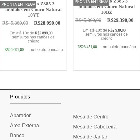
Sofá Elétrico Z385 3
PRONTA ENTREGA
OFERTA
Sofá Elétrico Z385 3
PRONTA ENTREGA
OFERTA
módulos em Couro Natural
módulos em Couro Natural
10BZ
10YT
R$
45.860,00
R$
29.390,00
R$
45.860,00
R$
28.990,00
Em até 10x de
R$
2.939,00
Em até 10x de
R$
2.899,00
sem juros nos cartões de
sem juros nos cartões de
crédito
crédito
no boleto bancário
R$
26.451,00
no boleto bancário
R$
26.091,00
Adicionar ao carrinho
Adicionar ao carrinho
Produtos
Aparador
Mesa de Centro
Área Externa
Mesa de Cabeceira
Banco
Mesa de Jantar