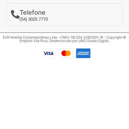
Telefone
(54) 3025 7770
EVR Mobília Contemporânea Ltda - CNPJ: 08.354.328/0001-18 - Copyright ©
Empório Vila Rica. Desenvolvido por
UNO Studio Digital
.
Clos
Mais informações
Preencha o formulário abaixo para mais
informações.