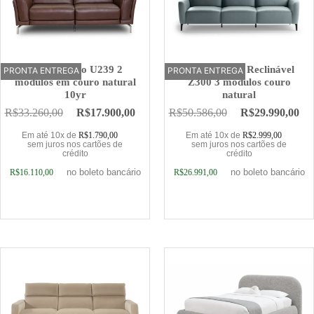
Sofá Elétrico U239 2
Sofá Elétrico Reclinável
PRONTA ENTREGA
OFERTA
PRONTA ENTREGA
OFERTA
módulos em couro natural
Z300 3 módulos couro
10yr
natural
R$
33.260,00
R$
17.900,00
R$
50.586,00
R$
29.990,00
Em até 10x de
R$
1.790,00
Em até 10x de
R$
2.999,00
sem juros nos cartões de
sem juros nos cartões de
crédito
crédito
no boleto bancário
no boleto bancário
R$
16.110,00
R$
26.991,00
Adicionar ao carrinho
Adicionar ao carrinho