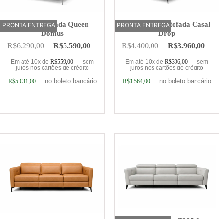
Cama Estofada Queen
Base Cama Estofada Casal
PRONTA ENTREGA
OFERTA
PRONTA ENTREGA
Domus
Drop
R$
6.290,00
R$
5.590,00
R$
4.400,00
R$
3.960,00
Em até 10x de
R$
559,00
sem
Em até 10x de
R$
396,00
sem
juros nos cartões de crédito
juros nos cartões de crédito
no boleto bancário
no boleto bancário
R$
5.031,00
R$
3.564,00
Adicionar ao carrinho
Adicionar ao carrinho