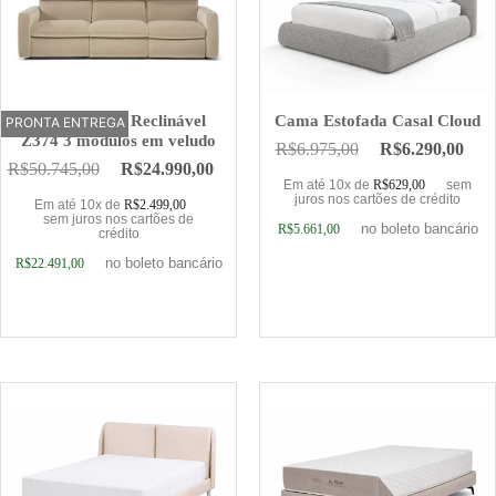
Sofá Elétrico Reclinável
Cama Estofada Casal Cloud
PRONTA ENTREGA
OFERTA
Z374 3 módulos em veludo
R$
6.975,00
R$
6.290,00
R$
50.745,00
R$
24.990,00
Em até 10x de
R$
629,00
sem
juros nos cartões de crédito
Em até 10x de
R$
2.499,00
sem juros nos cartões de
no boleto bancário
R$
5.661,00
crédito
no boleto bancário
R$
22.491,00
Adicionar ao carrinho
Adicionar ao carrinho