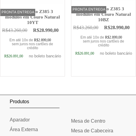
Sofá Elétrico Z385 3
PRONTA ENTREGA
OFERTA
Sofá Elétrico Z385 3
PRONTA ENTREGA
OFERTA
módulos em Couro Natural
módulos em Couro Natural
10BZ
10YT
R$
43.260,00
R$
28.990,00
R$
43.260,00
R$
28.990,00
Em até 10x de
R$
2.899,00
Em até 10x de
R$
2.899,00
sem juros nos cartões de
sem juros nos cartões de
crédito
crédito
no boleto bancário
R$
26.091,00
no boleto bancário
R$
26.091,00
Adicionar ao carrinho
Adicionar ao carrinho
Produtos
Aparador
Mesa de Centro
Área Externa
Mesa de Cabeceira