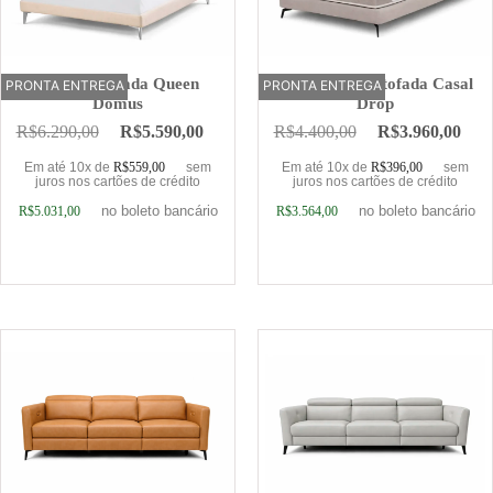
Cama Estofada Queen
Base Cama Estofada Casal
PRONTA ENTREGA
OFERTA
PRONTA ENTREGA
Domus
Drop
R$
6.290,00
R$
5.590,00
R$
4.400,00
R$
3.960,00
Em até 10x de
R$
559,00
sem
Em até 10x de
R$
396,00
sem
juros nos cartões de crédito
juros nos cartões de crédito
no boleto bancário
no boleto bancário
R$
5.031,00
R$
3.564,00
Adicionar ao carrinho
Adicionar ao carrinho