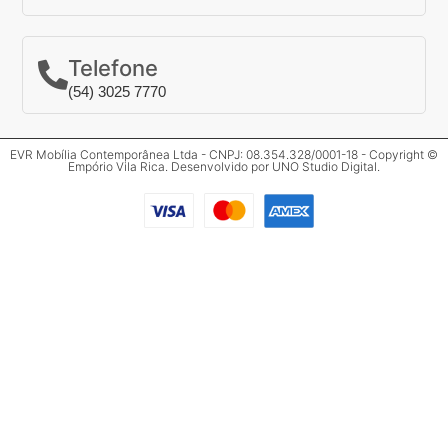
Telefone
(54) 3025 7770
EVR Mobília Contemporânea Ltda - CNPJ: 08.354.328/0001-18 - Copyright ©
Empório Vila Rica. Desenvolvido por
UNO Studio Digital
.
Clos
Mais informações
Preencha o formulário abaixo para mais
informações.