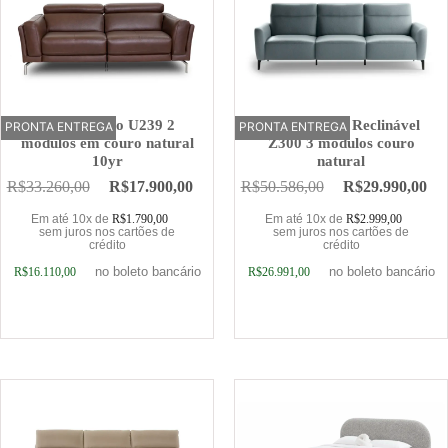
Sofá Elétrico U239 2
Sofá Elétrico Reclinável
PRONTA ENTREGA
OFERTA
PRONTA ENTREGA
OFERTA
módulos em couro natural
Z300 3 módulos couro
10yr
natural
R$
33.260,00
R$
17.900,00
R$
50.586,00
R$
29.990,00
Em até 10x de
R$
1.790,00
Em até 10x de
R$
2.999,00
sem juros nos cartões de
sem juros nos cartões de
crédito
crédito
no boleto bancário
no boleto bancário
R$
16.110,00
R$
26.991,00
Adicionar ao carrinho
Adicionar ao carrinho