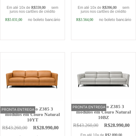
Em até 10x de
R$
559,00
sem
Em até 10x de
R$
396,00
sem
juros nos cartões de crédito
juros nos cartões de crédito
no boleto bancário
no boleto bancário
R$
5.031,00
R$
3.564,00
Adicionar ao carrinho
Adicionar ao carrinho
Sofá Elétrico Z385 3
PRONTA ENTREGA
OFERTA
Sofá Elétrico Z385 3
PRONTA ENTREGA
OFERTA
módulos em Couro Natural
módulos em Couro Natural
10BZ
10YT
R$
43.260,00
R$
28.990,00
R$
43.260,00
R$
28.990,00
Em até 10x de
R$
2.899,00