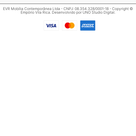
EVR Mobília Contemporânea Ltda - CNPJ: 08.354.328/0001-18 - Copyright ©
Empório Vila Rica. Desenvolvido por
UNO Studio Digital
.
Clos
Mais informações
Preencha o formulário abaixo para mais
informações.