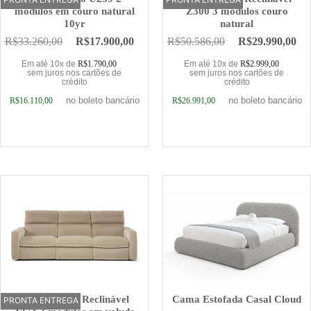
módulos em couro natural
Z300 3 módulos couro
10yr
natural
R$
33.260,00
R$
17.900,00
R$
50.586,00
R$
29.990,00
Em até 10x de
R$
1.790,00
Em até 10x de
R$
2.999,00
sem juros nos cartões de
sem juros nos cartões de
crédito
crédito
no boleto bancário
no boleto bancário
R$
16.110,00
R$
26.991,00
Adicionar ao carrinho
Adicionar ao carrinho
Sofá Elétrico Reclinável
Cama Estofada Casal Cloud
PRONTA ENTREGA
OFERTA