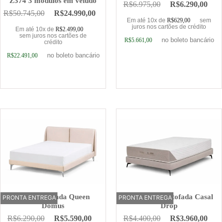
Z374 3 módulos em veludo
R$
6.975,00
R$
6.290,00
R$
50.745,00
R$
24.990,00
Em até 10x de
R$
629,00
sem
juros nos cartões de crédito
Em até 10x de
R$
2.499,00
sem juros nos cartões de
no boleto bancário
R$
5.661,00
crédito
no boleto bancário
R$
22.491,00
Adicionar ao carrinho
Adicionar ao carrinho
Cama Estofada Queen
Base Cama Estofada Casal
PRONTA ENTREGA
OFERTA
PRONTA ENTREGA
Domus
Drop
R$
6.290,00
R$
5.590,00
R$
4.400,00
R$
3.960,00