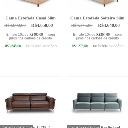
Cama Estofada Casal Slim
Cama Estofada Solteiro Slim
R$
4.990,00
R$
4.050,00
R$
4.145,00
R$
3.640,00
Em até 10x de
R$
405,00
sem
Em até 10x de
R$
364,00
sem
juros nos cartões de crédito
juros nos cartões de crédito
no boleto bancário
no boleto bancário
R$
3.645,00
R$
3.276,00
Adicionar ao carrinho
Adicionar ao carrinho
Sofá Elétrico U239 2
Sofá Elétrico Reclinável
PRONTA ENTREGA
OFERTA
PRONTA ENTREGA
OFERTA