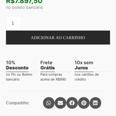
R$
7.897,50
no boleto bancário
ADICIONAR AO CARRINHO
10%
Frete
10x sem
Desconto
Grátis
Juros
no Pix ou Boleto
Para compras
nos cartões de
bancário
acima de R$990
crédito
Compartilhe: