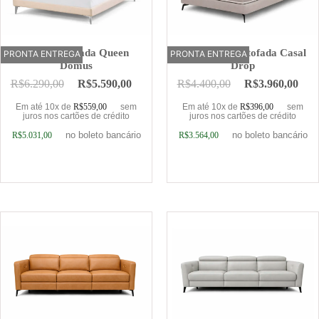
Cama Estofada Queen
Base Cama Estofada Casal
PRONTA ENTREGA
OFERTA
PRONTA ENTREGA
Domus
Drop
R$
6.290,00
R$
5.590,00
R$
4.400,00
R$
3.960,00
Em até 10x de
R$
559,00
sem
Em até 10x de
R$
396,00
sem
juros nos cartões de crédito
juros nos cartões de crédito
no boleto bancário
no boleto bancário
R$
5.031,00
R$
3.564,00
Adicionar ao carrinho
Adicionar ao carrinho