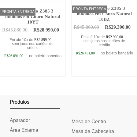
Sofá Elétrico Z385 3
PRONTA ENTREGA
OFERTA
Sofá Elétrico Z385 3
PRONTA ENTREGA
OFERTA
módulos em Couro Natural
módulos em Couro Natural
10BZ
10YT
R$
45.860,00
R$
29.390,00
R$
45.860,00
R$
28.990,00
Em até 10x de
R$
2.939,00
Em até 10x de
R$
2.899,00
sem juros nos cartões de
sem juros nos cartões de
crédito
crédito
no boleto bancário
R$
26.451,00
no boleto bancário
R$
26.091,00
Adicionar ao carrinho
Adicionar ao carrinho
Produtos
Aparador
Mesa de Centro
Área Externa
Mesa de Cabeceira