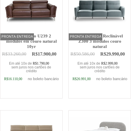
Sofá Elétrico U239 2
Sofá Elétrico Reclinável
PRONTA ENTREGA
OFERTA
PRONTA ENTREGA
OFERTA
módulos em couro natural
Z300 3 módulos couro
10yr
natural
R$
33.260,00
R$
17.900,00
R$
50.586,00
R$
29.990,00
Em até 10x de
R$
1.790,00
Em até 10x de
R$
2.999,00
sem juros nos cartões de
sem juros nos cartões de
crédito
crédito
no boleto bancário
no boleto bancário
R$
16.110,00
R$
26.991,00
Adicionar ao carrinho
Adicionar ao carrinho