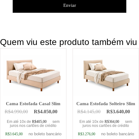
Quem viu este produto também viu
Cama Estofada Casal Slim
Cama Estofada Solteiro Slim
R$
4.990,00
R$
4.050,00
R$
4.145,00
R$
3.640,00
Em até 10x de
R$
405,00
sem
Em até 10x de
R$
364,00
sem
juros nos cartões de crédito
juros nos cartões de crédito
no boleto bancário
no boleto bancário
R$
3.645,00
R$
3.276,00