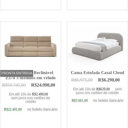
Adicionar ao carrinho
Adicionar ao carrinho
Sofá Elétrico Reclinável
Cama Estofada Casal Cloud
PRONTA ENTREGA
OFERTA
Z374 3 módulos em veludo
R$
6.975,00
R$
6.290,00
R$
50.745,00
R$
24.990,00
Em até 10x de
R$
629,00
sem
juros nos cartões de crédito
Em até 10x de
R$
2.499,00
sem juros nos cartões de
no boleto bancário
R$
5.661,00
crédito
no boleto bancário
R$
22.491,00
Adicionar ao carrinho
Adicionar ao carrinho