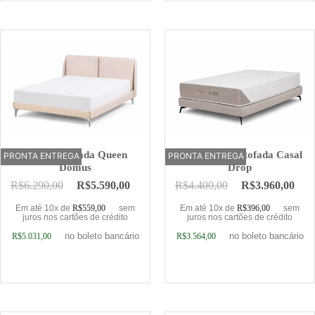
Cama Estofada Queen
Base Cama Estofada Casal
PRONTA ENTREGA
OFERTA
PRONTA ENTREGA
Domus
Drop
R$
6.290,00
R$
5.590,00
R$
4.400,00
R$
3.960,00
Em até 10x de
R$
559,00
sem
Em até 10x de
R$
396,00
sem
juros nos cartões de crédito
juros nos cartões de crédito
no boleto bancário
no boleto bancário
R$
5.031,00
R$
3.564,00
Adicionar ao carrinho
Adicionar ao carrinho