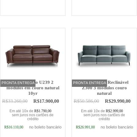
Adicionar ao carrinho
Adicionar ao carrinho
Sofá Elétrico U239 2
Sofá Elétrico Reclinável
PRONTA ENTREGA
OFERTA
PRONTA ENTREGA
OFERTA
módulos em couro natural
Z300 3 módulos couro
10yr
natural
R$
33.260,00
R$
17.900,00
R$
50.586,00
R$
29.990,00
Em até 10x de
R$
1.790,00
Em até 10x de
R$
2.999,00
sem juros nos cartões de
sem juros nos cartões de
crédito
crédito
no boleto bancário
no boleto bancário
R$
16.110,00
R$
26.991,00