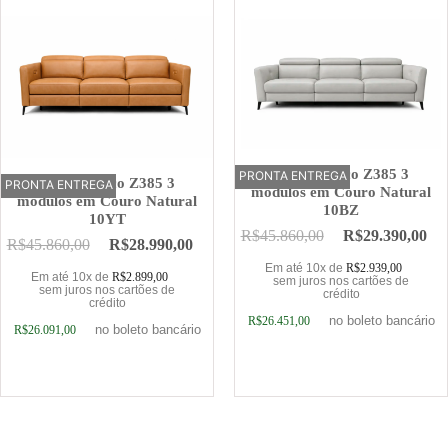
Sofá Elétrico Z385 3
PRONTA ENTREGA
OFERTA
Sofá Elétrico Z385 3
PRONTA ENTREGA
OFERTA
módulos em Couro Natural
módulos em Couro Natural
10BZ
10YT
R$
45.860,00
R$
29.390,00
R$
45.860,00
R$
28.990,00
Em até 10x de
R$
2.939,00
Em até 10x de
R$
2.899,00
sem juros nos cartões de
sem juros nos cartões de
crédito
crédito
no boleto bancário
R$
26.451,00
no boleto bancário
R$
26.091,00
Adicionar ao carrinho
Adicionar ao carrinho