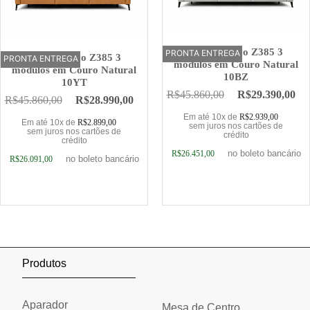
Sofá Elétrico Z385 3
PRONTA ENTREGA
OFERTA
Sofá Elétrico Z385 3
PRONTA ENTREGA
OFERTA
módulos em Couro Natural
módulos em Couro Natural
10BZ
10YT
R$
45.860,00
R$
29.390,00
R$
45.860,00
R$
28.990,00
Em até 10x de
R$
2.939,00
Em até 10x de
R$
2.899,00
sem juros nos cartões de
sem juros nos cartões de
crédito
crédito
no boleto bancário
R$
26.451,00
no boleto bancário
R$
26.091,00
Adicionar ao carrinho
Adicionar ao carrinho
Produtos
Aparador
Mesa de Centro