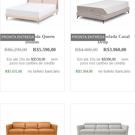
Cama Estofada Queen
Base Cama Estofada Casal
PRONTA ENTREGA
OFERTA
PRONTA ENTREGA
Domus
Drop
R$
6.290,00
R$
5.590,00
R$
4.400,00
R$
3.960,00
Em até 10x de
R$
559,00
sem
Em até 10x de
R$
396,00
sem
juros nos cartões de crédito
juros nos cartões de crédito
no boleto bancário
no boleto bancário
R$
5.031,00
R$
3.564,00
Adicionar ao carrinho
Adicionar ao carrinho