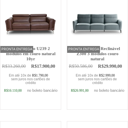
Sofá Elétrico U239 2
Sofá Elétrico Reclinável
PRONTA ENTREGA
OFERTA
PRONTA ENTREGA
OFERTA
módulos em couro natural
Z300 3 módulos couro
10yr
natural
R$
33.260,00
R$
17.900,00
R$
50.586,00
R$
29.990,00
Em até 10x de
R$
1.790,00
Em até 10x de
R$
2.999,00
sem juros nos cartões de
sem juros nos cartões de
crédito
crédito
no boleto bancário
no boleto bancário
R$
16.110,00
R$
26.991,00
Adicionar ao carrinho
Adicionar ao carrinho