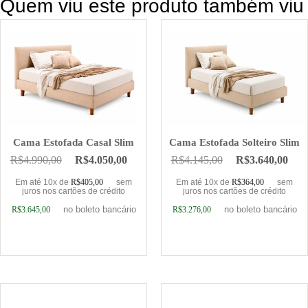
Quem viu este produto também viu
Cama Estofada Casal Slim
Cama Estofada Solteiro Slim
R$
4.990,00
R$
4.050,00
R$
4.145,00
R$
3.640,00
Em até 10x de
R$
405,00
sem
Em até 10x de
R$
364,00
sem
juros nos cartões de crédito
juros nos cartões de crédito
no boleto bancário
no boleto bancário
R$
3.645,00
R$
3.276,00
Adicionar ao carrinho
Adicionar ao carrinho