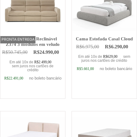
Sofá Elétrico Reclinável
Cama Estofada Casal Cloud
PRONTA ENTREGA
OFERTA
Z374 3 módulos em veludo
R$
6.975,00
R$
6.290,00
R$
50.745,00
R$
24.990,00
Em até 10x de
R$
629,00
sem
juros nos cartões de crédito
Em até 10x de
R$
2.499,00
sem juros nos cartões de
no boleto bancário
R$
5.661,00
crédito
no boleto bancário
R$
22.491,00
Adicionar ao carrinho
Adicionar ao carrinho