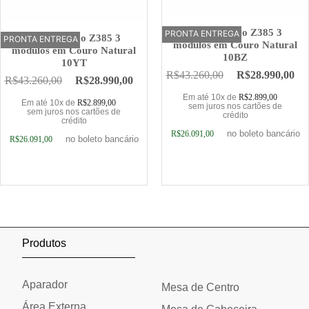
Sofá Elétrico Z385 3
PRONTA ENTREGA
OFERTA
Sofá Elétrico Z385 3
PRONTA ENTREGA
OFERTA
módulos em Couro Natural
módulos em Couro Natural
10BZ
10YT
R$
43.260,00
R$
28.990,00
R$
43.260,00
R$
28.990,00
Em até 10x de
R$
2.899,00
Em até 10x de
R$
2.899,00
sem juros nos cartões de
sem juros nos cartões de
crédito
crédito
no boleto bancário
R$
26.091,00
no boleto bancário
R$
26.091,00
Adicionar ao carrinho
Adicionar ao carrinho
Produtos
Aparador
Mesa de Centro
Área Externa