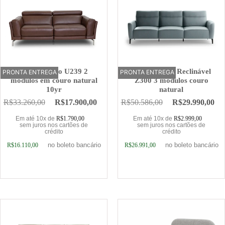
Sofá Elétrico U239 2
Sofá Elétrico Reclinável
PRONTA ENTREGA
OFERTA
PRONTA ENTREGA
OFERTA
módulos em couro natural
Z300 3 módulos couro
10yr
natural
R$
33.260,00
R$
17.900,00
R$
50.586,00
R$
29.990,00
Em até 10x de
R$
1.790,00
Em até 10x de
R$
2.999,00
sem juros nos cartões de
sem juros nos cartões de
crédito
crédito
no boleto bancário
no boleto bancário
R$
16.110,00
R$
26.991,00
Adicionar ao carrinho
Adicionar ao carrinho