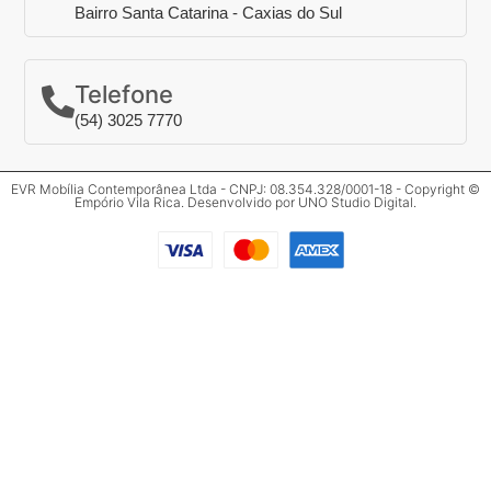
Bairro Santa Catarina - Caxias do Sul
Telefone
(54) 3025 7770
EVR Mobília Contemporânea Ltda - CNPJ: 08.354.328/0001-18 - Copyright ©
Empório Vila Rica. Desenvolvido por
UNO Studio Digital
.
Clos
Mais informações
Preencha o formulário abaixo para mais
informações.