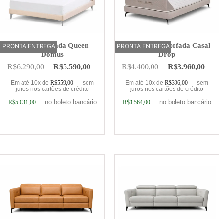
Cama Estofada Queen
Base Cama Estofada Casal
PRONTA ENTREGA
OFERTA
PRONTA ENTREGA
Domus
Drop
R$
6.290,00
R$
5.590,00
R$
4.400,00
R$
3.960,00
Em até 10x de
R$
559,00
sem
Em até 10x de
R$
396,00
sem
juros nos cartões de crédito
juros nos cartões de crédito
no boleto bancário
no boleto bancário
R$
5.031,00
R$
3.564,00
Adicionar ao carrinho
Adicionar ao carrinho