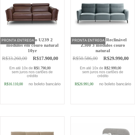
Sofá Elétrico U239 2
Sofá Elétrico Reclinável
PRONTA ENTREGA
OFERTA
PRONTA ENTREGA
OFERTA
módulos em couro natural
Z300 3 módulos couro
10yr
natural
R$
33.260,00
R$
17.900,00
R$
50.586,00
R$
29.990,00
Em até 10x de
R$
1.790,00
Em até 10x de
R$
2.999,00
sem juros nos cartões de
sem juros nos cartões de
crédito
crédito
no boleto bancário
no boleto bancário
R$
16.110,00
R$
26.991,00
Adicionar ao carrinho
Adicionar ao carrinho