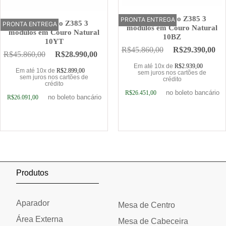
Sofá Elétrico Z385 3
PRONTA ENTREGA
OFERTA
Sofá Elétrico Z385 3
PRONTA ENTREGA
OFERTA
módulos em Couro Natural
módulos em Couro Natural
10BZ
10YT
R$
45.860,00
R$
29.390,00
R$
45.860,00
R$
28.990,00
Em até 10x de
R$
2.939,00
Em até 10x de
R$
2.899,00
sem juros nos cartões de
sem juros nos cartões de
crédito
crédito
no boleto bancário
R$
26.451,00
no boleto bancário
R$
26.091,00
Adicionar ao carrinho
Adicionar ao carrinho
Produtos
Aparador
Mesa de Centro
Área Externa
Mesa de Cabeceira