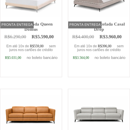
Cama Estofada Queen
Base Cama Estofada Casal
PRONTA ENTREGA
OFERTA
PRONTA ENTREGA
Domus
Drop
R$
6.290,00
R$
5.590,00
R$
4.400,00
R$
3.960,00
Em até 10x de
R$
559,00
sem
Em até 10x de
R$
396,00
sem
juros nos cartões de crédito
juros nos cartões de crédito
no boleto bancário
no boleto bancário
R$
5.031,00
R$
3.564,00
Adicionar ao carrinho
Adicionar ao carrinho