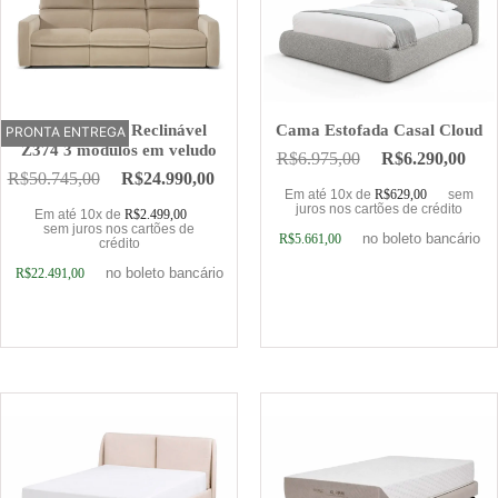
Sofá Elétrico Reclinável
Cama Estofada Casal Cloud
PRONTA ENTREGA
OFERTA
Z374 3 módulos em veludo
R$
6.975,00
R$
6.290,00
R$
50.745,00
R$
24.990,00
Em até 10x de
R$
629,00
sem
juros nos cartões de crédito
Em até 10x de
R$
2.499,00
sem juros nos cartões de
no boleto bancário
R$
5.661,00
crédito
no boleto bancário
R$
22.491,00
Adicionar ao carrinho
Adicionar ao carrinho