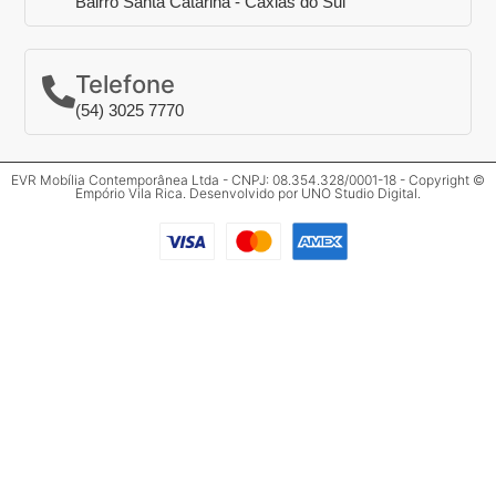
Bairro Santa Catarina - Caxias do Sul
Telefone
(54) 3025 7770
EVR Mobília Contemporânea Ltda - CNPJ: 08.354.328/0001-18 - Copyright ©
Empório Vila Rica. Desenvolvido por
UNO Studio Digital
.
Clos
Mais informações
Preencha o formulário abaixo para mais
informações.