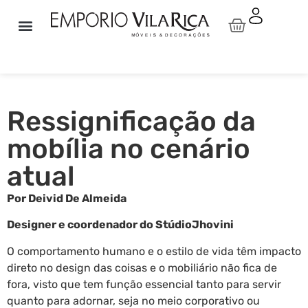
Sala de Estar
Sala de Jantar
Linha Idea Relax By Natuzzi
Natuzzi Editions
Pronta Entrega
Área Externa
Ressignificação da
mobília no cenário
atual
Por Deivid De Almeida
Designer e coordenador do StúdioJhovini
O comportamento humano e o estilo de vida têm impacto
direto no design das coisas e o mobiliário não fica de
fora, visto que tem função essencial tanto para servir
quanto para adornar, seja no meio corporativo ou