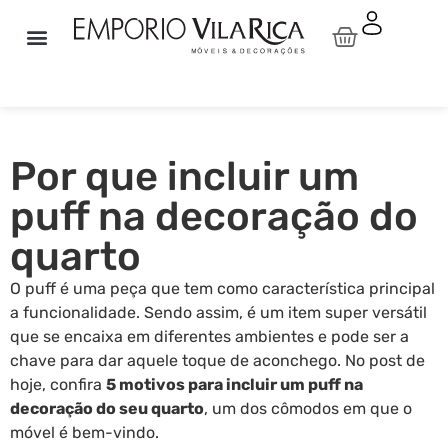
Sala de Estar
Sala de Jantar
Linha Idea Relax By Natuzzi
Natuzzi Editions
Pronta Entrega
Área Externa
Por que incluir um
puff na decoração do
quarto
O puff é uma peça que tem como característica principal
a funcionalidade. Sendo assim, é um item super versátil
que se encaixa em diferentes ambientes e pode ser a
chave para dar aquele toque de aconchego. No post de
hoje, confira
5 motivos para incluir um puff na
decoração do seu quarto
, um dos cômodos em que o
móvel é bem-vindo.