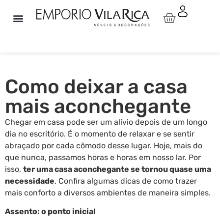
Sala de Estar
Sala de Jantar
Linha Idea Relax By Natuzzi
Natuzzi Editions
Pronta Entrega
Área Externa
Como deixar a casa
mais aconchegante
Chegar em casa pode ser um alívio depois de um longo
dia no escritório. É o momento de relaxar e se sentir
abraçado por cada cômodo desse lugar. Hoje, mais do
que nunca, passamos horas e horas em nosso lar. Por
isso,
ter uma casa aconchegante se tornou quase uma
necessidade
. Confira algumas dicas de como trazer
mais conforto a diversos ambientes de maneira simples.
Assento: o ponto inicial